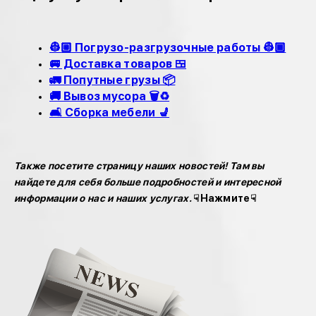
👷🏼 Погрузо-разгрузочные работы 👷🏾
🚐 Доставка товаров 🍱
🚛 Попутные грузы 📦
🚚 Вывоз мусора 🗑️♻
🛋 Сборка мебели 💺
Также посетите страницу наших новостей! Там вы
найдете для себя больше подробностей и интересной
информации о нас и наших услугах.
☟Нажмите☟